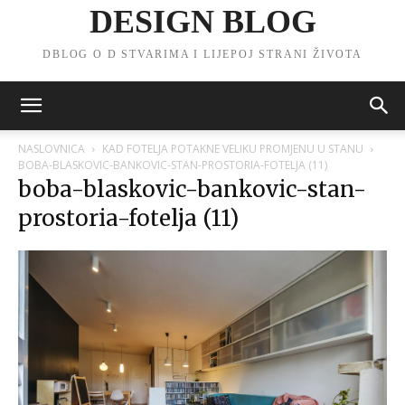
DESIGN BLOG
DBLOG O D STVARIMA I LIJEPOJ STRANI ŽIVOTA
NASLOVNICA
KAD FOTELJA POTAKNE VELIKU PROMJENU U STANU
BOBA-BLASKOVIC-BANKOVIC-STAN-PROSTORIA-FOTELJA (11)
boba-blaskovic-bankovic-stan-
prostoria-fotelja (11)