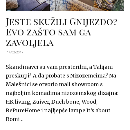
Jeste skužili Gnijezdo?
Evo zašto sam ga
zavoljela
14/02/2017
Skandinavci su vam presterilni, a Talijani
preskupi? A da probate s Nizozemcima? Na
Malešnici se otvorio mali showroom s
najboljim komadima nizozemskog dizajna:
HK living, Zuiver, Duch bone, Wood,
BePureHome i najljepše lampe It’s about
Romi…