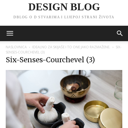
DESIGN BLOG
DBLOG O D STVARIMA I LIJEPOJ STRANI ŽIVOTA
NASLOVNICA
IDEALNO ZA SKIJAŠE I TO ONE JAKO RAZMAŽENE.
SIX-
SENSES-COURCHEVEL (3)
Six-Senses-Courchevel (3)