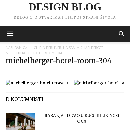
DESIGN BLOG
DBLOG O D STVARIMA I LIJEPOJ STRANI ŽIVOTA
NASLOVNICA
ICH BIN BERLINER. I JA SAM MICHAELBERGER
MICHELBERGER-HOTEL-ROOM-304
michelberger-hotel-room-304
D KOLUMNISTI
BARANJA. IDEMO U KUĆU BILJKINOG
OCA