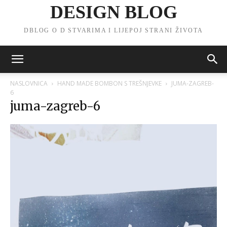
DESIGN BLOG
DBLOG O D STVARIMA I LIJEPOJ STRANI ŽIVOTA
NASLOVNICA
HAND MADE BOMBON S TREŠNJEVKE
JUMA-ZAGREB-
6
juma-zagreb-6