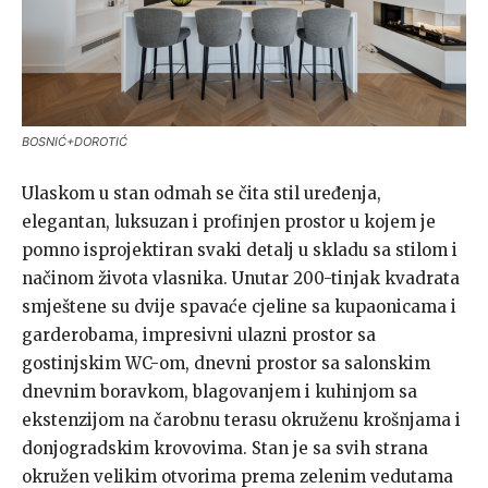
BOSNIĆ+DOROTIĆ
Ulaskom u stan odmah se čita stil uređenja,
elegantan, luksuzan i profinjen prostor u kojem je
pomno isprojektiran svaki detalj u skladu sa stilom i
načinom života vlasnika. Unutar 200-tinjak kvadrata
smještene su dvije spavaće cjeline sa kupaonicama i
garderobama, impresivni ulazni prostor sa
gostinjskim WC-om, dnevni prostor sa salonskim
dnevnim boravkom, blagovanjem i kuhinjom sa
ekstenzijom na čarobnu terasu okruženu krošnjama i
donjogradskim krovovima. Stan je sa svih strana
okružen velikim otvorima prema zelenim vedutama