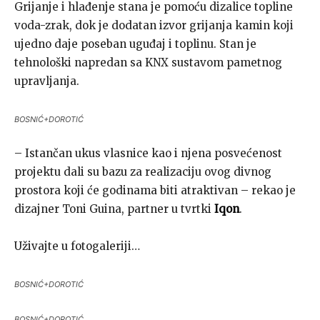
Grijanje i hlađenje stana je pomoću dizalice topline
voda-zrak, dok je dodatan izvor grijanja kamin koji
ujedno daje poseban uguđaj i toplinu. Stan je
tehnološki napredan sa KNX sustavom pametnog
upravljanja.
BOSNIĆ+DOROTIĆ
– Istančan ukus vlasnice kao i njena posvećenost
projektu dali su bazu za realizaciju ovog divnog
prostora koji će godinama biti atraktivan – rekao je
dizajner Toni Guina, partner u tvrtki
Iqon
.
Uživajte u fotogaleriji…
BOSNIĆ+DOROTIĆ
BOSNIĆ+DOROTIĆ