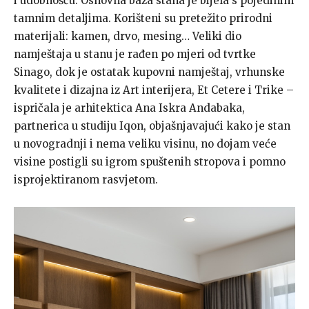
i udobnošću. Osnovna baza stana je bijela s pojedinim
tamnim detaljima. Korišteni su pretežito prirodni
materijali: kamen, drvo, mesing… Veliki dio
namještaja u stanu je rađen po mjeri od tvrtke
Sinago, dok je ostatak kupovni namještaj, vrhunske
kvalitete i dizajna iz Art interijera, Et Cetere i Trike –
ispričala je arhitektica Ana Iskra Andabaka,
partnerica u studiju Iqon, objašnjavajući kako je stan
u novogradnji i nema veliku visinu, no dojam veće
visine postigli su igrom spuštenih stropova i pomno
isprojektiranom rasvjetom.