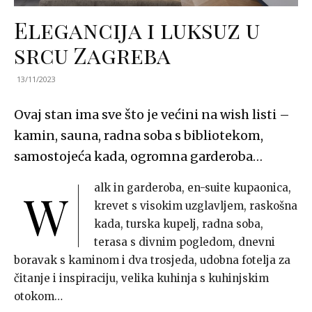
Elegancija i luksuz u
srcu Zagreba
13/11/2023
Ovaj stan ima sve što je većini na wish listi –
kamin, sauna, radna soba s bibliotekom,
samostojeća kada, ogromna garderoba…
alk in garderoba, en-suite kupaonica,
W
krevet s visokim uzglavljem, raskošna
kada, turska kupelj, radna soba,
terasa s divnim pogledom, dnevni
boravak s kaminom i dva trosjeda, udobna fotelja za
čitanje i inspiraciju, velika kuhinja s kuhinjskim
otokom…