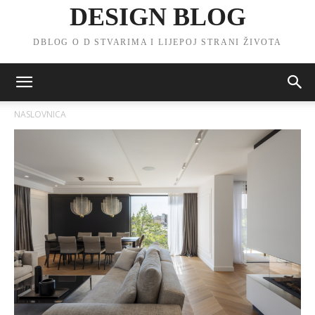
DESIGN BLOG
DBLOG O D STVARIMA I LIJEPOJ STRANI ŽIVOTA
NASLOVNICA