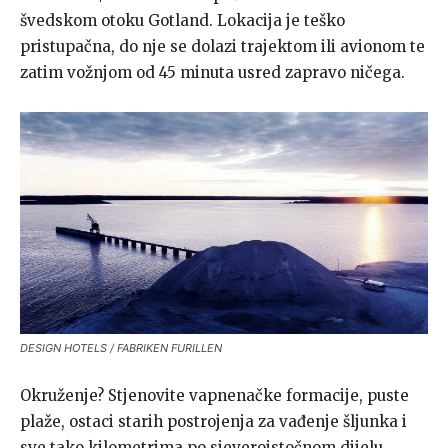
švedskom otoku Gotland. Lokacija je teško
pristupačna, do nje se dolazi trajektom ili avionom te
zatim vožnjom od 45 minuta usred zapravo ničega.
DESIGN HOTELS / FABRIKEN FURILLEN
Okruženje? Stjenovite vapnenačke formacije, puste
plaže, ostaci starih postrojenja za vađenje šljunka i
sve tako kilometrima po sjeveroistočnom dijelu