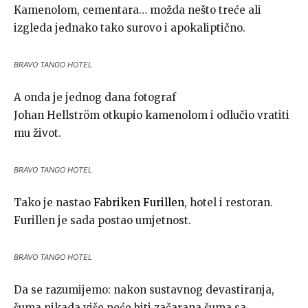
Kamenolom, cementara… možda nešto treće ali
izgleda jednako tako surovo i apokaliptično.
BRAVO TANGO HOTEL
A onda je jednog dana fotograf
Johan Hellström otkupio kamenolom i odlučio vratiti
mu život.
BRAVO TANGO HOTEL
Tako je nastao
Fabriken Furillen
, hotel i restoran.
Furillen je sada postao umjetnost.
BRAVO TANGO HOTEL
Da se razumijemo: nakon sustavnog devastiranja,
šuma nikada više neće biti začarana šuma sa