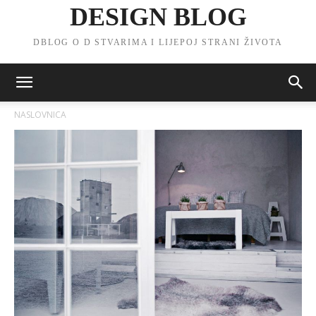
DESIGN BLOG
DBLOG O D STVARIMA I LIJEPOJ STRANI ŽIVOTA
NASLOVNICA