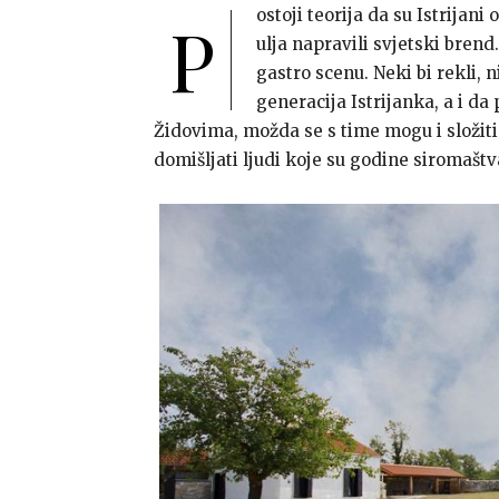
ostoji teorija da su Istrijan
P
ulja napravili svjetski brend.
gastro scenu. Neki bi rekli,
generacija Istrijanka, a i da
Židovima, možda se s time mogu i složiti i 
domišljati ljudi koje su godine siromašt