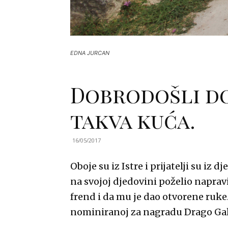
EDNA JURCAN
Dobrodošli do
takva kuća.
16/05/2017
Oboje su iz Istre i prijatelji su iz d
na svojoj djedovini poželio naprav
frend i da mu je dao otvorene ruke.
nominiranoj za nagradu Drago Gal