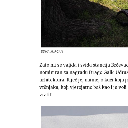
EDNA JURCAN
Zato mi se valjda i sviđa stancija Brčeva
nominiran za nagradu Drago Galić Udruž
arhitektura. Riječ je, naime, o kući koja
vršnjaka, koji vjerojatno baš kao i ja voli
vratiti.