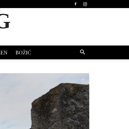
G
EEN
BOŽIĆ