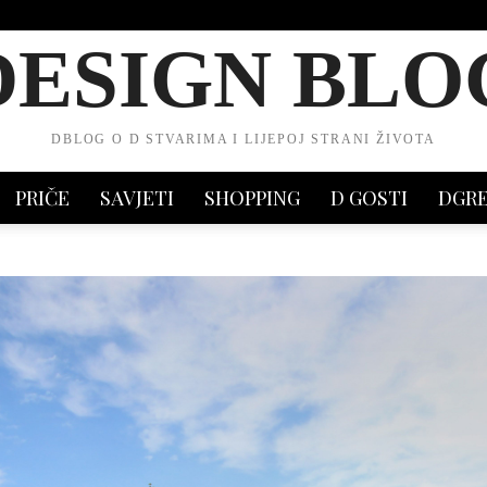
DESIGN BLO
DBLOG O D STVARIMA I LIJEPOJ STRANI ŽIVOTA
PRIČE
SAVJETI
SHOPPING
D GOSTI
DGR