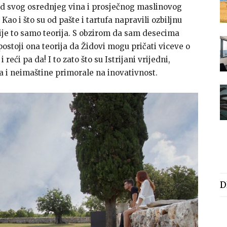
i od svog osrednjeg vina i prosječnog maslinovog
 Kao i što su od pašte i tartufa napravili ozbiljnu
 nije to samo teorija. S obzirom da sam desecima
 postoji ona teorija da Židovi mogu pričati viceve o
reći pa da! I to zato što su Istrijani vrijedni,
va i neimaštine primorale na inovativnost.
D