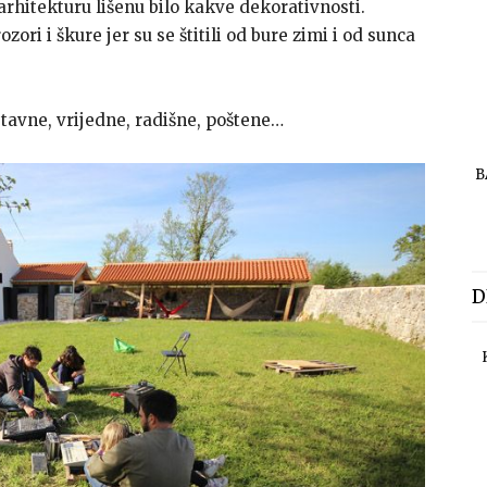
arhitekturu lišenu bilo kakve dekorativnosti.
ozori i škure jer su se štitili od bure zimi i od sunca
stavne, vrijedne, radišne, poštene…
B
D