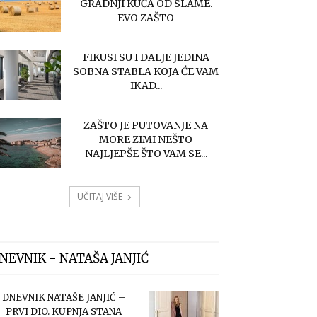
GRADNJI KUĆA OD SLAME.
EVO ZAŠTO
FIKUSI SU I DALJE JEDINA
SOBNA STABLA KOJA ĆE VAM
IKAD...
ZAŠTO JE PUTOVANJE NA
MORE ZIMI NEŠTO
NAJLJEPŠE ŠTO VAM SE...
UČITAJ VIŠE
NEVNIK - NATAŠA JANJIĆ
DNEVNIK NATAŠE JANJIĆ –
PRVI DIO. KUPNJA STANA