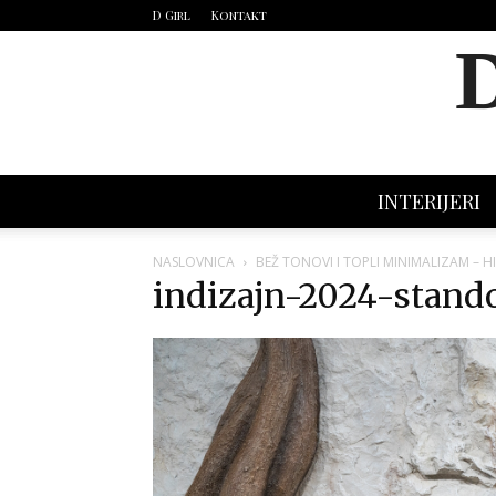
D Girl
Kontakt
INTERIJERI
NASLOVNICA
BEŽ TONOVI I TOPLI MINIMALIZAM – H
indizajn-2024-stando