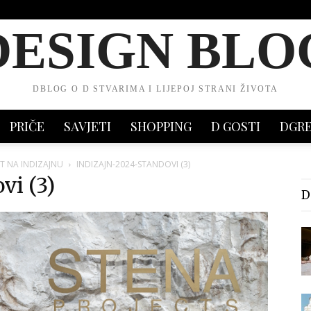
DESIGN BLO
DBLOG O D STVARIMA I LIJEPOJ STRANI ŽIVOTA
PRIČE
SAVJETI
SHOPPING
D GOSTI
DGR
IT NA INDIZAJNU
INDIZAJN-2024-STANDOVI (3)
vi (3)
D