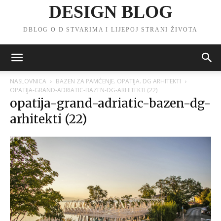
DESIGN BLOG
DBLOG O D STVARIMA I LIJEPOJ STRANI ŽIVOTA
NASLOVNICA
BAZEN ZA PAMĆENJE. OPATIJA. DG ARHITEKTI
OPATIJA-GRAND-ADRIATIC-BAZEN-DG-ARHITEKTI (22)
opatija-grand-adriatic-bazen-dg-
arhitekti (22)