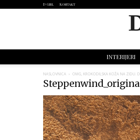
D Girl
Kontakt
INTERIJERI
NASLOVNICA
OMG, KROKODILSKA KOŽA NA ZIDU. DA
Steppenwind_origina