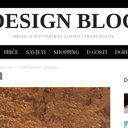
DESIGN BLO
DBLOG O D STVARIMA I LIJEPOJ STRANI ŽIVOTA
PRIČE
SAVJETI
SHOPPING
D GOSTI
DGR
 ILI NE?
STEPPENWIND_ORIGINAL
l
D