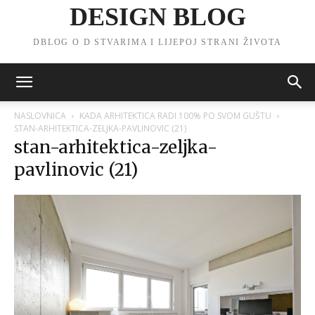
DESIGN BLOG
DBLOG O D STVARIMA I LIJEPOJ STRANI ŽIVOTA
NASLOVNICA
KADA ARHITEKTICA RADI 100% PO SVOM GUŠTU
STAN-ARHITEKTICA-ZELJKA-PAVLINOVIC (21)
stan-arhitektica-zeljka-
pavlinovic (21)