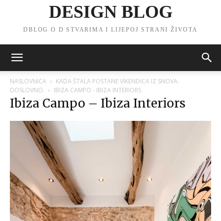
DESIGN BLOG
DBLOG O D STVARIMA I LIJEPOJ STRANI ŽIVOTA
NASLOVNICA
KADA ŠTALA POSTANE VIKENDICA IZ SNOVA.
DOSLOVNO.
IBIZA CAMPO - IBIZA INTERIORS
Ibiza Campo – Ibiza Interiors