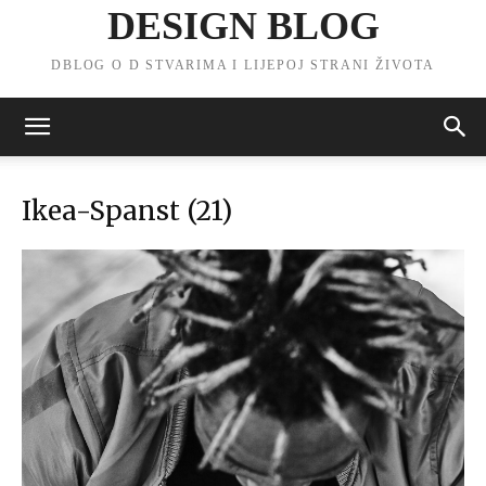
DESIGN BLOG
DBLOG O D STVARIMA I LIJEPOJ STRANI ŽIVOTA
Ikea-Spanst (21)