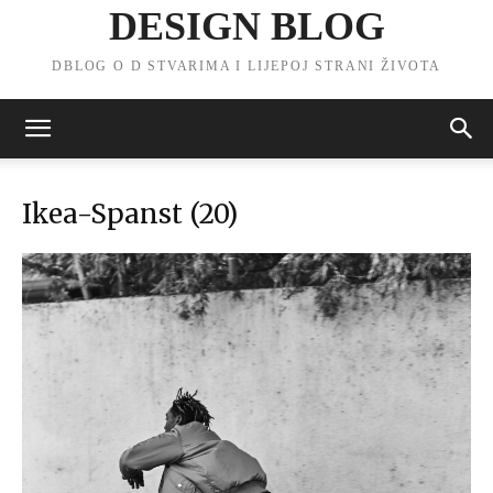
DESIGN BLOG
DBLOG O D STVARIMA I LIJEPOJ STRANI ŽIVOTA
Ikea-Spanst (20)