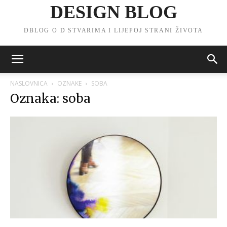
DESIGN BLOG
DBLOG O D STVARIMA I LIJEPOJ STRANI ŽIVOTA
NASLOVNICA
OZNAKE
SOBA
Oznaka: soba