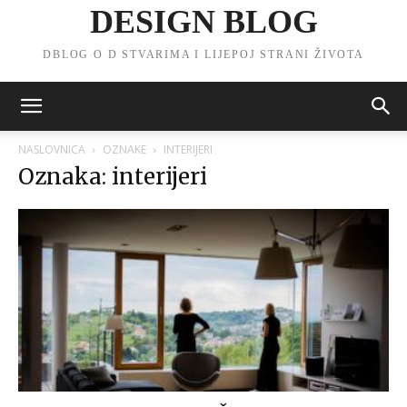
DESIGN BLOG
DBLOG O D STVARIMA I LIJEPOJ STRANI ŽIVOTA
NASLOVNICA
OZNAKE
INTERIJERI
Oznaka: interijeri