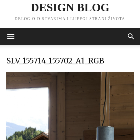
DESIGN BLOG
DBLOG O D STVARIMA I LIJEPOJ STRANI ŽIVOTA
SLV_155714_155702_A1_RGB