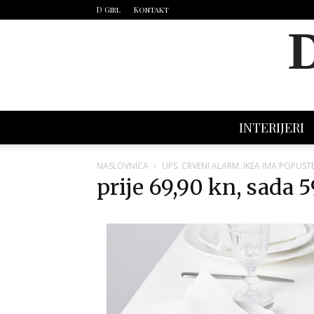
D Girl
Kontakt
INTERIJERI
NASLOVNICA
UPS. CRVENI ALARM. IKEA IMA POPUSTE
prije 69,90 kn, sada 