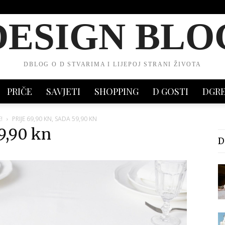
DESIGN BLO
DBLOG O D STVARIMA I LIJEPOJ STRANI ŽIVOTA
PRIČE
SAVJETI
SHOPPING
D GOSTI
DGR
!
PRIJE 69,90 KN, SADA 59,90 KN
59,90 kn
D