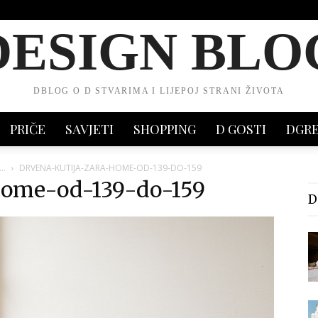
DESIGN BLO
DBLOG O D STVARIMA I LIJEPOJ STRANI ŽIVOTA
PRIČE
SAVJETI
SHOPPING
D GOSTI
DGR
L…
DRVENA-KUTIJA-ZARA-HOME-OD-139-DO-159
home-od-139-do-159
D