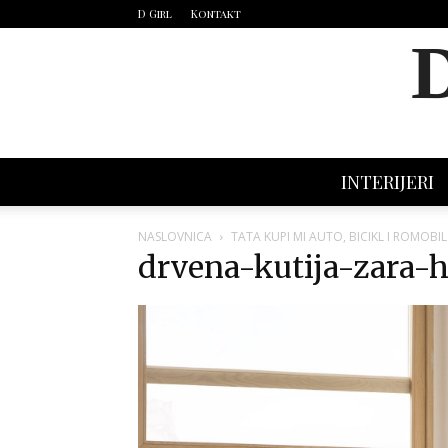
D Girl
Kontakt
INTERIJERI
NASLOVNICA
TATA KUPI MI AUTO, BICIKL I ROMOBI
drvena-kutija-zara-