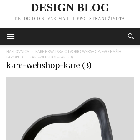
DESIGN BLOG
DBLOG O D STVARIMA I LIJEPOJ STRANI ŽIVOTA
NASLOVNICA
KARE HRVATSKA OTVORIO WEBSHOP. EVO NAŠIH
FAVORITA
KARE-WEBSHOP-KARE (3)
kare-webshop-kare (3)