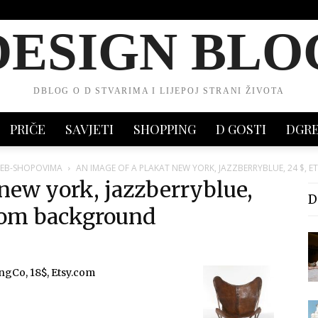
DESIGN BLO
DBLOG O D STVARIMA I LIJEPOJ STRANI ŽIVOTA
PRIČE
SAVJETI
SHOPPING
D GOSTI
DGR
WEB-SHOPOVIMA
AN IMAGE OF A PLAKAT NEW YORK, JAZZBERRYBLUE, 24 $
 new york, jazzberryblue,
D
room background