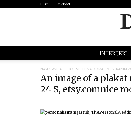
D Girl
Kontakt
INTERIJERI
NASLOVNICA
HOT STUFF NA DOMAĆIM I STRANIM 
An image of a plakat
24 $, etsy.comnice 