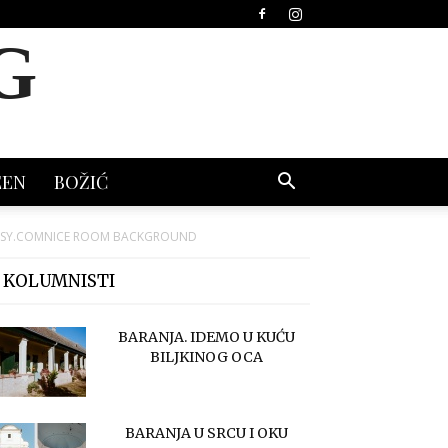
G
EEN
BOŽIĆ
, ETSY.COMNICE ROOM BACKGROUND
 KOLUMNISTI
BARANJA. IDEMO U KUĆU
BILJKINOG OCA
BARANJA U SRCU I OKU