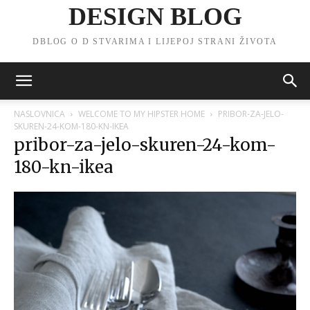
DESIGN BLOG
DBLOG O D STVARIMA I LIJEPOJ STRANI ŽIVOTA
NASLOVNICA
WELCOME TO MY HIPSTER HOME
PRIBOR-ZA-JELO-
SKUREN-24-KOM-180-KN-IKEA
pribor-za-jelo-skuren-24-kom-
180-kn-ikea