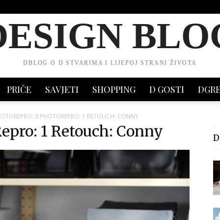
DESIGN BLO
DBLOG O D STVARIMA I LIJEPOJ STRANI ŽIVOTA
PRIČE
SAVJETI
SHOPPING
D GOSTI
DGR
OTOREPRO: 0 PHOTOREPRO: 1 RETOUCH: CONNY
epro: 1 Retouch: Conny
D