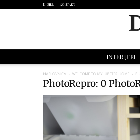
D Girl
Kontakt
INTERIJERI
NASLOVNICA
WELCOME TO MY HIPSTER HOME
PH
PhotoRepro: 0 PhotoR