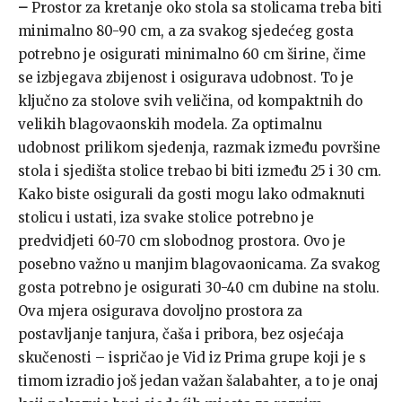
–
Prostor za kretanje oko stola sa stolicama treba biti
minimalno 80-90 cm, a za svakog sjedećeg gosta
potrebno je osigurati minimalno 60 cm širine, čime
se izbjegava zbijenost i osigurava udobnost. To je
ključno za stolove svih veličina, od kompaktnih do
velikih blagovaonskih modela. Za optimalnu
udobnost prilikom sjedenja, razmak između površine
stola i sjedišta stolice trebao bi biti između 25 i 30 cm.
Kako biste osigurali da gosti mogu lako odmaknuti
stolicu i ustati, iza svake stolice potrebno je
predvidjeti 60-70 cm slobodnog prostora. Ovo je
posebno važno u manjim blagovaonicama. Za svakog
gosta potrebno je osigurati 30-40 cm dubine na stolu.
Ova mjera osigurava dovoljno prostora za
postavljanje tanjura, čaša i pribora, bez osjećaja
skučenosti – ispričao je Vid iz Prima grupe koji je s
timom izradio još jedan važan šalabahter, a to je onaj