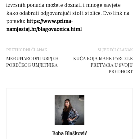
izvrsnih ponuda možete doznati i mnoge savjete
kako odabrati odgovarajući stol i stolice. Evo link na
ponudu:
https://www.prima-
namjestaj.hr/blagovaonica.html
PRETHODNI ČLANAK
SLJEDEĆI ČLANAK
MEĐUNARODNI USPJEH
KUĆA KOJA MANE PARCELE
POREČKOG UMJETNIKA
PRETVARA U SVOJU
PREDNOST
Boba Blašković