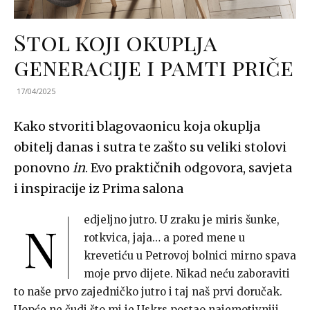
Stol koji okuplja
generacije i pamti priče
17/04/2025
Kako stvoriti blagovaonicu koja okuplja
obitelj danas i sutra te zašto su veliki stolovi
ponovno
in
. Evo praktičnih odgovora, savjeta
i inspiracije iz Prima salona
edjeljno jutro. U zraku je miris šunke,
N
rotkvica, jaja… a pored mene u
krevetiću u Petrovoj bolnici mirno spava
moje prvo dijete. Nikad neću zaboraviti
to naše prvo zajedničko jutro i taj naš prvi doručak.
Uopće ne čudi što mi je Uskrs postao najemotivniji