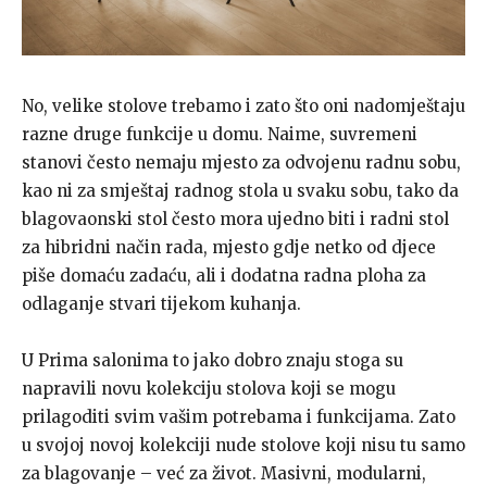
No, velike stolove trebamo i zato što oni nadomještaju
razne druge funkcije u domu. Naime, suvremeni
stanovi često nemaju mjesto za odvojenu radnu sobu,
kao ni za smještaj radnog stola u svaku sobu, tako da
blagovaonski stol često mora ujedno biti i radni stol
za hibridni način rada, mjesto gdje netko od djece
piše domaću zadaću, ali i dodatna radna ploha za
odlaganje stvari tijekom kuhanja.
U Prima salonima to jako dobro znaju stoga su
napravili novu kolekciju stolova koji se mogu
prilagoditi svim vašim potrebama i funkcijama. Zato
u svojoj novoj kolekciji nude stolove koji nisu tu samo
za blagovanje – već za život. Masivni, modularni,