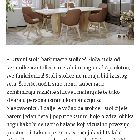
– Drveni stol i baršunaste stolice? Ploča stola od
keramike uz stolice s metalnim nogama? Apsolutno,
sve funkcionira! Stol i stolice ne moraju biti iz istog
seta. Štoviše, uočili smo trend, kupci rado
kombiniraju različite stilove i materijale te tako
stvaraju personaliziranu kombinaciju za
blagovaonicu. I dalje je važno da stolice i stol dijele
barem jedan detalj poput teksture, boje okvira, oblika
nogu kako bi se tvorio balans koji vizualno povezuje
prostor – istaknuo je Prima stručnjak Vid Palalić