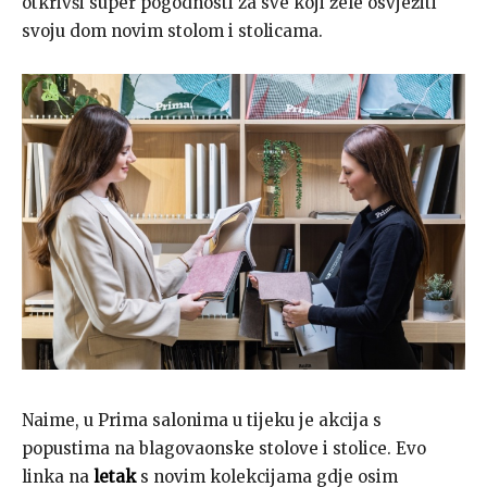
otkrivši super pogodnosti za sve koji žele osvježiti
svoju dom novim stolom i stolicama.
Naime, u Prima salonima u tijeku je akcija s
popustima na blagovaonske stolove i stolice. Evo
linka na
letak
s novim kolekcijama gdje osim