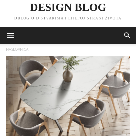
DESIGN BLOG
DBLOG O D STVARIMA I LIJEPOJ STRANI ŽIVOTA
NASLOVNICA