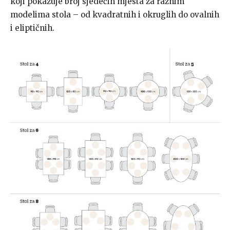
koji pokazuje broj sjedećih mjesta za raznim
modelima stola – od kvadratnih i okruglih do ovalnih
i eliptičnih.