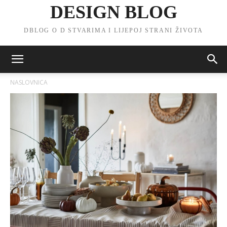
DESIGN BLOG
DBLOG O D STVARIMA I LIJEPOJ STRANI ŽIVOTA
NASLOVNICA