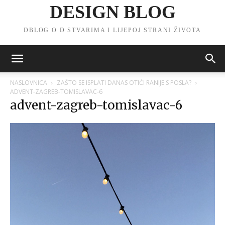
DESIGN BLOG
DBLOG O D STVARIMA I LIJEPOJ STRANI ŽIVOTA
NASLOVNICA
ZAŠTO SE ISPLATI DANAS OTIĆI RANIJE S POSLA?
ADVENT-ZAGREB-TOMISLAVAC-6
advent-zagreb-tomislavac-6