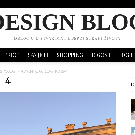
DESIGN BLO
DBLOG O D STVARIMA I LIJEPOJ STRANI ŽIVOTA
PRIČE
SAVJETI
SHOPPING
D GOSTI
DGR
 S POSLA?
ADVENT-ZAGREB-STROSS-4
s-4
D