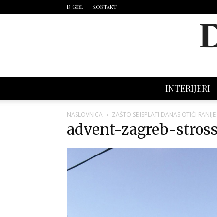
D Girl
Kontakt
INTERIJERI
NASLOVNICA
ZAŠTO SE ISPLATI DANAS OTIĆI RANIJE
advent-zagreb-stros