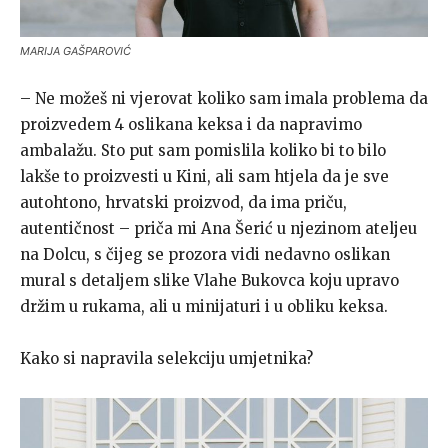
MARIJA GAŠPAROVIĆ
– Ne možeš ni vjerovat koliko sam imala problema da
proizvedem 4 oslikana keksa i da napravimo
ambalažu. Sto put sam pomislila koliko bi to bilo
lakše to proizvesti u Kini, ali sam htjela da je sve
autohtono, hrvatski proizvod, da ima priču,
autentičnost – priča mi Ana Šerić u njezinom ateljeu
na Dolcu, s čijeg se prozora vidi nedavno oslikan
mural s detaljem slike Vlahe Bukovca koju upravo
držim u rukama, ali u minijaturi i u obliku keksa.
Kako si napravila selekciju umjetnika?