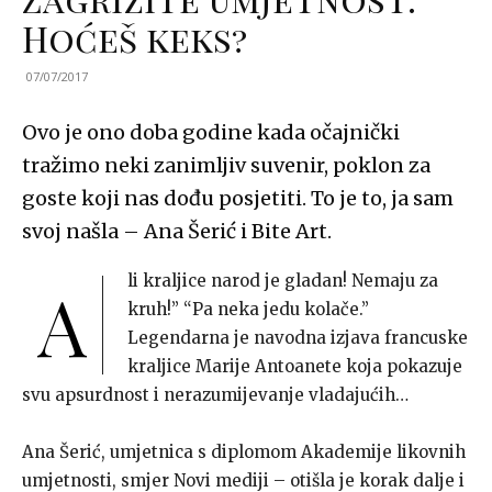
Hoćeš keks?
07/07/2017
Ovo je ono doba godine kada očajnički
tražimo neki zanimljiv suvenir, poklon za
goste koji nas dođu posjetiti. To je to, ja sam
svoj našla – Ana Šerić i Bite Art.
li kraljice narod je gladan! Nemaju za
A
kruh!” “Pa neka jedu kolače.”
Legendarna je navodna izjava francuske
kraljice Marije Antoanete koja pokazuje
svu apsurdnost i nerazumijevanje vladajućih…
Ana Šerić, umjetnica s diplomom Akademije likovnih
umjetnosti, smjer Novi mediji – otišla je korak dalje i