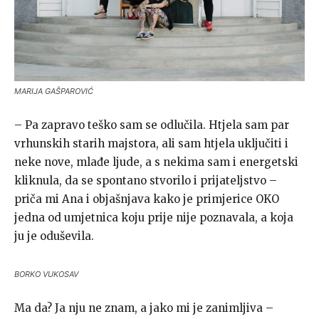
MARIJA GAŠPAROVIĆ
– Pa zapravo teško sam se odlučila. Htjela sam par
vrhunskih starih majstora, ali sam htjela uključiti i
neke nove, mlađe ljude, a s nekima sam i energetski
kliknula, da se spontano stvorilo i prijateljstvo –
priča mi Ana i objašnjava kako je primjerice OKO
jedna od umjetnica koju prije nije poznavala, a koja
ju je oduševila.
BORKO VUKOSAV
Ma da? Ja nju ne znam, a jako mi je zanimljiva –