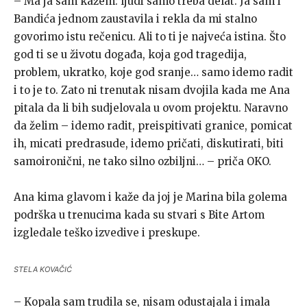
– Ma ja sam kažem: ljudi samo treba delat. Ja sam i
Bandića jednom zaustavila i rekla da mi stalno
govorimo istu rečenicu. Ali to ti je najveća istina. Što
god ti se u životu događa, koja god tragedija,
problem, ukratko, koje god sranje… samo idemo radit
i to je to. Zato ni trenutak nisam dvojila kada me Ana
pitala da li bih sudjelovala u ovom projektu. Naravno
da želim – idemo radit, preispitivati granice, pomicat
ih, micati predrasude, idemo pričati, diskutirati, biti
samoironični, ne tako silno ozbiljni… – priča OKO.
Ana kima glavom i kaže da joj je Marina bila golema
podrška u trenucima kada su stvari s Bite Artom
izgledale teško izvedive i preskupe.
STELA KOVAČIĆ
– Kopala sam trudila se, nisam odustajala i imala