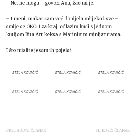
– Ne, ne mogu – govori Ana, žao mi je.
– I meni, makar sam već donijela mlijeko i sve –
smije se OKO. I za kraj, odlazim kući s jednom
kutijom Bita Art keksa s Marininim minijaturama.
I što mislite jesam ih pojela?
STELA KOVAČIĆ
STELA KOVAČIĆ
STELA KOVAČIĆ
STELA KOVAČIĆ
STELA KOVAČIĆ
STELA KOVAČIĆ
PRETHODNI ČLANAK
SLJEDEĆI ČLANAK