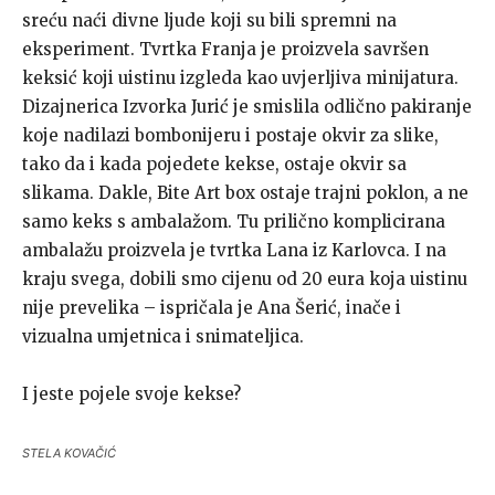
sreću naći divne ljude koji su bili spremni na
eksperiment. Tvrtka Franja je proizvela savršen
keksić koji uistinu izgleda kao uvjerljiva minijatura.
Dizajnerica Izvorka Jurić je smislila odlično pakiranje
koje nadilazi bombonijeru i postaje okvir za slike,
tako da i kada pojedete kekse, ostaje okvir sa
slikama. Dakle, Bite Art box ostaje trajni poklon, a ne
samo keks s ambalažom. Tu prilično komplicirana
ambalažu proizvela je tvrtka Lana iz Karlovca. I na
kraju svega, dobili smo cijenu od 20 eura koja uistinu
nije prevelika – ispričala je Ana Šerić, inače i
vizualna umjetnica i snimateljica.
I jeste pojele svoje kekse?
STELA KOVAČIĆ