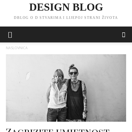
DESIGN BLOG
DBLOG O D STVARIMA I LIJEPOJ STRANI ŽIVOTA
NASLOVNICA
Zagrizite umjetnost.