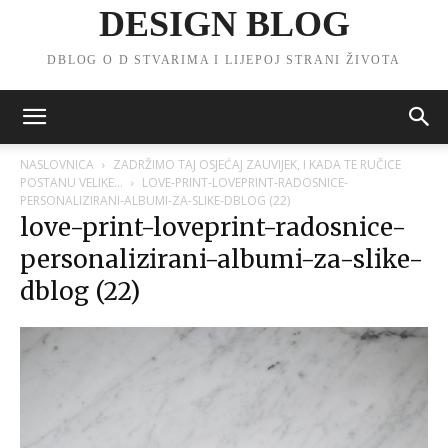
DESIGN BLOG
DBLOG O D STVARIMA I LIJEPOJ STRANI ŽIVOTA
NASLOVNICA
ZADRŽIMO TAJ OSJEĆAJ ZAUVIJEK, I KADA TE RUČICE
POSTANU VELIKE…
LOVE-PRINT-LOVEPRINT-RADOSNICE-
PERSONALIZIRANI-ALBUMI-ZA-SLIKE-DBLOG (22)
love-print-loveprint-radosnice-
personalizirani-albumi-za-slike-
dblog (22)