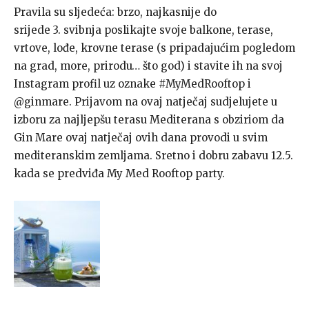
Pravila su sljedeća: brzo, najkasnije do
srijede 3. svibnja poslikajte svoje balkone, terase,
vrtove, lođe, krovne terase (s pripadajućim pogledom
na grad, more, prirodu… što god) i stavite ih na svoj
Instagram profil uz oznake #MyMedRooftop i
@ginmare. Prijavom na ovaj natječaj sudjelujete u
izboru za najljepšu terasu Mediterana s obziriom da
Gin Mare ovaj natječaj ovih dana provodi u svim
mediteranskim zemljama. Sretno i dobru zabavu 12.5.
kada se predviđa My Med Rooftop party.