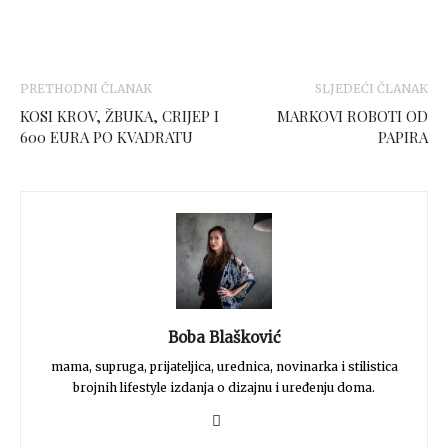
PRETHODNI ČLANAK
SLJEDEĆI ČLANAK
KOSI KROV, ŽBUKA, CRIJEP I
MARKOVI ROBOTI OD
600 EURA PO KVADRATU
PAPIRA
Boba Blašković
mama, supruga, prijateljica, urednica, novinarka i stilistica
brojnih lifestyle izdanja o dizajnu i uređenju doma.