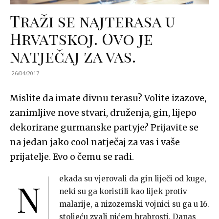
Traži se najterasa u
Hrvatskoj. Ovo je
natječaj za vas.
26/04/2017
Mislite da imate divnu terasu? Volite izazove,
zanimljive nove stvari, druženja, gin, lijepo
dekorirane gurmanske partyje? Prijavite se
na jedan jako cool natječaj za vas i vaše
prijatelje. Evo o čemu se radi.
ekada su vjerovali da gin liječi od kuge,
N
neki su ga koristili kao lijek protiv
malarije, a nizozemski vojnici su ga u 16.
stoljeću zvali pićem hrabrosti. Danas