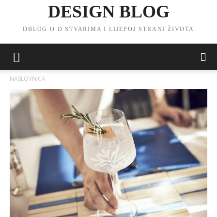
DESIGN BLOG
DBLOG O D STVARIMA I LIJEPOJ STRANI ŽIVOTA
NASLOVNICA