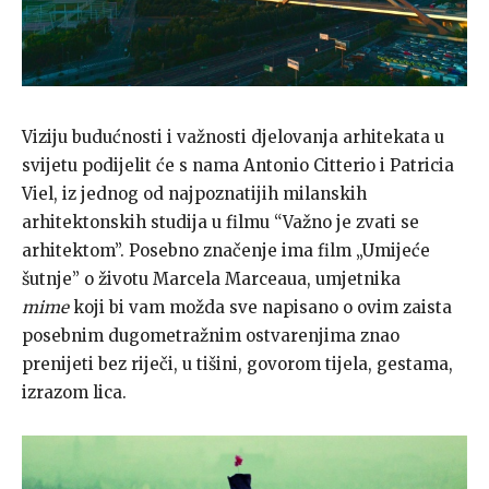
Viziju budućnosti i važnosti djelovanja arhitekata u
svijetu podijelit će s nama Antonio Citterio i Patricia
Viel, iz jednog od najpoznatijih milanskih
arhitektonskih studija u filmu “Važno je zvati se
arhitektom”. Posebno značenje ima film „Umijeće
šutnje” o životu Marcela Marceaua, umjetnika
mime
koji bi vam možda sve napisano o ovim zaista
posebnim dugometražnim ostvarenjima znao
prenijeti bez riječi, u tišini, govorom tijela, gestama,
izrazom lica.