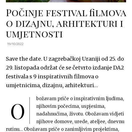
Počinje festival filmova
o dizajnu, arhitekturi i
umjetnosti
19/10/2022
Save the date. U zagrebačkoj Uraniji od 25. do
29. listopada održat će se četvrto izdanje DA2
festivala s 9 inspirativnih filmova o
umjetnicima, dizajnu, arhitekturi…
božavam priče o inspirativnim ljudima,
O
njihovim počecima, uspjesima,
nadahnućima, životu. Obožavam vidjeti
njihove domove, urede, ateljee, dnevnu
rutinu… Obožavam priče o zanimljivim projektima,