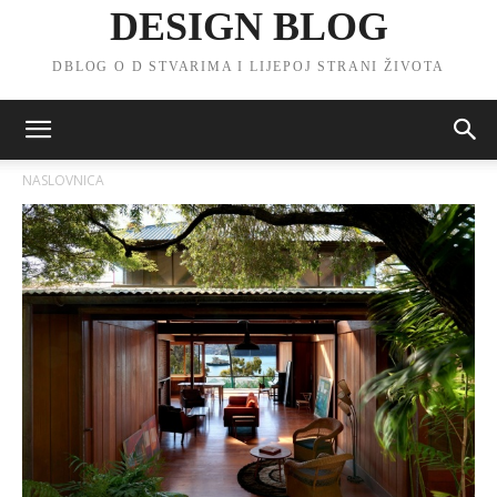
DESIGN BLOG
DBLOG O D STVARIMA I LIJEPOJ STRANI ŽIVOTA
NASLOVNICA