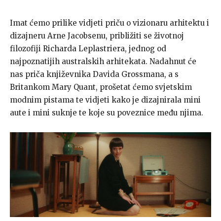
Imat ćemo prilike vidjeti priču o vizionaru arhitektu i
dizajneru Arne Jacobsenu, približiti se životnoj
filozofiji Richarda Leplastriera, jednog od
najpoznatijih australskih arhitekata. Nadahnut će
nas priča književnika Davida Grossmana, a s
Britankom Mary Quant, prošetat ćemo svjetskim
modnim pistama te vidjeti kako je dizajnirala mini
aute i mini suknje te koje su poveznice među njima.