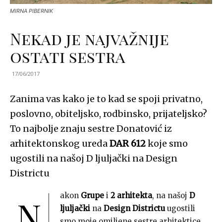
MIRNA PIBERNIK
Nekad je najvažnije
ostati sestra
17/06/2017
Zanima vas kako je to kad se spoji privatno,
poslovno, obiteljsko, rodbinsko, prijateljsko?
To najbolje znaju sestre Donatović iz
arhitektonskog ureda
DAR 612
koje smo
ugostili na našoj D ljuljački na Design
Districtu
akon
Grupe
i
2 arhitekta
, na našoj
D
N
ljuljački
na
Design Districtu
ugostili
smo moje omiljene sestre arhitektice.