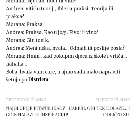
Morana: Nijedan. Ibler ili Vitić?
Andrea: Vitić u teoriji, Ibler u praksi. Teorija ili
praksa?
Morana: Praksa.
Andrea: Praksa. Kao u jogi. Pivo ili vino?
Morana: Gin tonik.
Andrea: Meni ništa, hvala… Odmah ili poslije posla?
Morana: Hmm.. kad pokupim djecu iz škole i vrtića…
hahaha…
Boba: hvala vam cure, a ajmo sada malo napraviti
šetnju po
Districtu
.
PRETHODNI ČLANAK
SLJEDEĆI ČLANAK
NAJGLUPLJE PITANJE IKAD?
HAKERI. ONI TEK DOLAZE… I
GDJE NALAZITE INSPIRACIJU!
ODLIČNI SU.