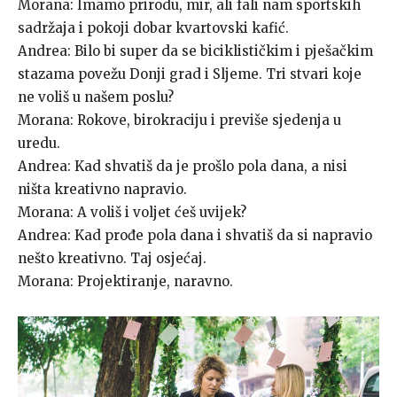
Morana: Imamo prirodu, mir, ali fali nam sportskih
sadržaja i pokoji dobar kvartovski kafić.
Andrea: Bilo bi super da se biciklističkim i pješačkim
stazama povežu Donji grad i Sljeme. Tri stvari koje
ne voliš u našem poslu?
Morana: Rokove, birokraciju i previše sjedenja u
uredu.
Andrea: Kad shvatiš da je prošlo pola dana, a nisi
ništa kreativno napravio.
Morana: A voliš i voljet ćeš uvijek?
Andrea: Kad prođe pola dana i shvatiš da si napravio
nešto kreativno. Taj osjećaj.
Morana: Projektiranje, naravno.