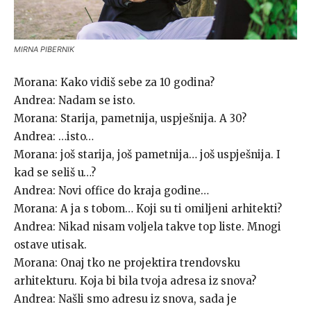
MIRNA PIBERNIK
Morana: Kako vidiš sebe za 10 godina?
Andrea: Nadam se isto.
Morana: Starija, pametnija, uspješnija. A 30?
Andrea: …isto…
Morana: još starija, još pametnija… još uspješnija. I
kad se seliš u…?
Andrea: Novi office do kraja godine…
Morana: A ja s tobom… Koji su ti omiljeni arhitekti?
Andrea: Nikad nisam voljela takve top liste. Mnogi
ostave utisak.
Morana: Onaj tko ne projektira trendovsku
arhitekturu. Koja bi bila tvoja adresa iz snova?
Andrea: Našli smo adresu iz snova, sada je