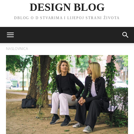
DESIGN BLOG
DBLOG O D STVARIMA I LIJEPOJ STRANI ŽIVOTA
NASLOVNICA