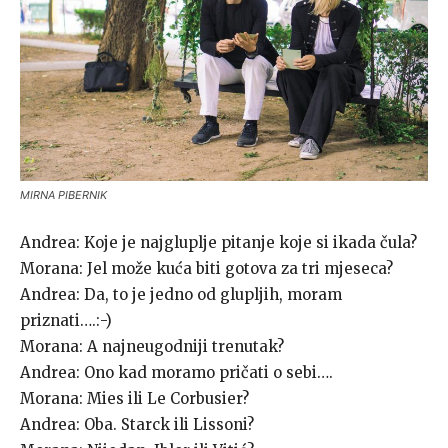
MIRNA PIBERNIK
Andrea: Koje je najgluplje pitanje koje si ikada čula?
Morana: Jel može kuća biti gotova za tri mjeseca?
Andrea: Da, to je jedno od glupljih, moram
priznati….:-)
Morana: A najneugodniji trenutak?
Andrea: Ono kad moramo pričati o sebi….
Morana: Mies ili Le Corbusier?
Andrea: Oba. Starck ili Lissoni?