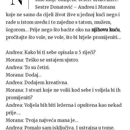
Sestre Donatović – Andreu i Moranu
koje ne samo da cijeli život žive u jednoj kući nego i
rade u istom uredu i to zajedno s tatom, mužem,
šogorom… Prije nego što bacite oko na
njihovu kuću
,
pročitajte što vole, ne vole, što bi htjele promijeniti…
Andrea: Kako bi ti sebe opisala u 5 riječi?
Morana: Teško se ustajem ujutro.
Andrea: To su četiri.
Morana: Dodaj…
Andrea: Dodajem kreativna.
Morana: 3 stvari koje ne voliš kod sebe i voljela bi ih
promijeniti?
Andrea: Voljela bih biti ležerna i opuštena kao nekad
prije….
Morana: Tvoja najveća mana je…
Andrea: Pomalo sam isključiva. I ustrajna u tome.