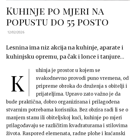
Kuhinje po mjeri na
popustu do 55 posto
12/02/2026
Lesnina ima niz akcija na kuhinje, aparate i
kuhinjsku opremu, pa čak i lonce i tanjure…
uhinja je prostor u kojem se
K
svakodnevno provodi puno vremena, od
pripreme obroka do druženja s obitelji i
prijateljima. Upravo zato važno je da
bude praktična, dobro organizirana i prilagođena
stvarnim potrebama korisnika. Bez obzira radi li se o
manjem stanu ili obiteljskoj kući, kuhinje po mjeri
prilagođavaju se različitim kvadraturama i stilovima
života. Raspored elemenata, radne plohe i kućanski