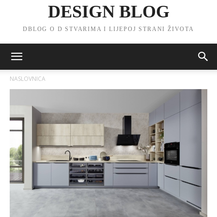
DESIGN BLOG
DBLOG O D STVARIMA I LIJEPOJ STRANI ŽIVOTA
NASLOVNICA