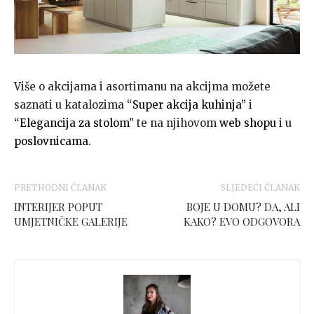
Više o akcijama i asortimanu na akcijma možete
saznati u katalozima
“Super akcija kuhinja”
i
“Elegancija za stolom”
te na njihovom
web shopu
i u
poslovnicama
.
PRETHODNI ČLANAK
SLJEDEĆI ČLANAK
INTERIJER POPUT
BOJE U DOMU? DA, ALI
UMJETNIČKE GALERIJE
KAKO? EVO ODGOVORA