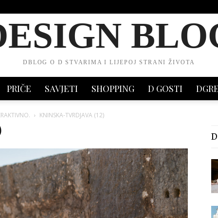
DESIGN BLO
DBLOG O D STVARIMA I LIJEPOJ STRANI ŽIVOTA
PRIČE
SAVJETI
SHOPPING
D GOSTI
DGR
ERAKTIVNO.
KNINSKA-TVRDJAVA (12)
)
D