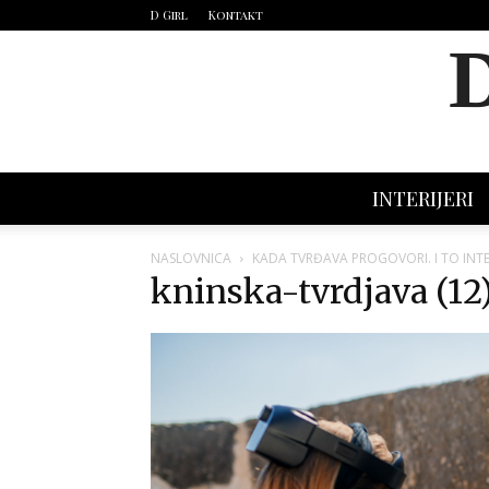
D Girl
Kontakt
INTERIJERI
NASLOVNICA
KADA TVRĐAVA PROGOVORI. I TO INT
kninska-tvrdjava (12