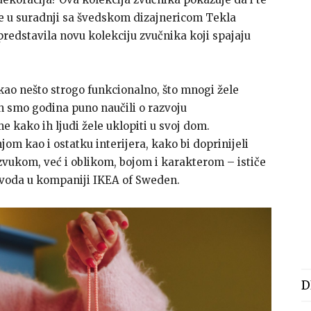
e u suradnji sa švedskom dizajnericom Tekla
predstavila novu kolekciju zvučnika koji spajaju
kao nešto strogo funkcionalno, što mnogi žele
ih smo godina puno naučili o razvoju
e kako ih ljudi žele uklopiti u svoj dom.
m kao i ostatku interijera, kako bi doprinijeli
zvukom, već i oblikom, bojom i karakterom – ističe
zvoda u kompaniji IKEA of Sweden.
D