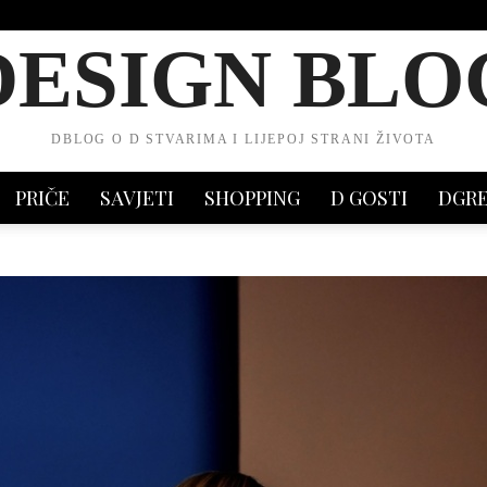
DESIGN BLO
DBLOG O D STVARIMA I LIJEPOJ STRANI ŽIVOTA
PRIČE
SAVJETI
SHOPPING
D GOSTI
DGR