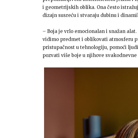
i geometrijskih oblika. Ona često istraž
dizajn susreću i stvaraju dubinu i dinami
– Boja je vrlo emocionalan i snažan alat
vidimo predmet i oblikovati atmosferu pr
pristupačnost u tehnologiju, pomoći ljud
pozvati više boje u njihove svakodnevne 