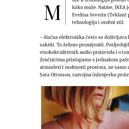
M
kako može. Naime, IKEA j
Evelina Severin (Teklan) 
tehnologiju i osobni stil.
– Kućna elektronika često se doživljava 
sakriti. To želimo promijeniti. Posljednj
visokokvalitetnih audio proizvoda i o tom
Zvučnicima pristupamo s jednakom pažnjo
atmosferi i osobnosti prostora, ne samo 
Sara Ottosson, razvojna inženjerka proi