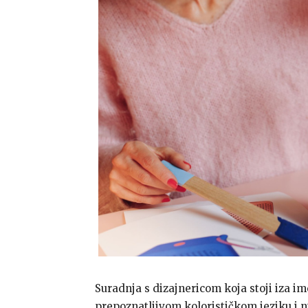
Suradnja s dizajnericom koja stoji iza i
prepoznatljivom kolorističkom jeziku i 