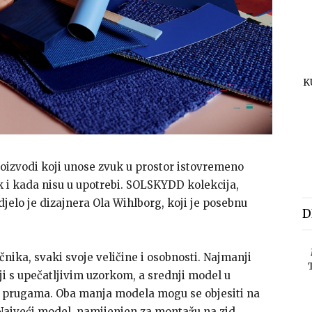
K
proizvodi koji unose zvuk u prostor istovremeno
čak i kada nisu u upotrebi. SOLSKYDD kolekcija,
 djelo je dizajnera Ola Wihlborg, koji je posebnu
D
čnika, svaki svoje veličine i osobnosti. Najmanji
ji s upečatljivim uzorkom, a srednji model u
ž prugama. Oba manja modela mogu se objesiti na
. Najveći model, namijenjen za montažu na zid,