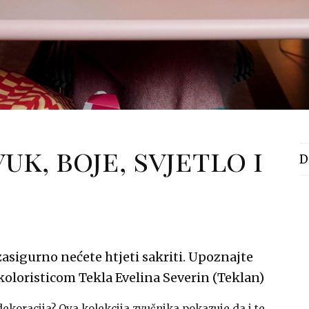
uk, boje, svjetlo i
D
zasigurno nećete htjeti sakriti. Upoznajte
 koloristicom Tekla Evelina Severin (Teklan)
 dekoracija? Ova kolekcija zvučnika pokazuje da i te