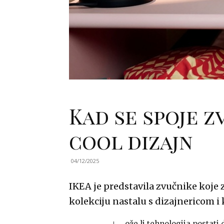
Kad se spoje zv
cool dizajn
04/12/2025
IKEA je predstavila zvučnike koje 
kolekciju nastalu s dizajnericom i
ože li tehnologija postati