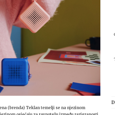
D
mena (brenda) Teklan temelji se na njezinom
njezinom osjećaju za ravnotežu između razigranosti