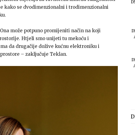
D
uje kako se dvodimenzionalni i trodimenzionalni
ku.
. Ona može potpuno promijeniti način na koji
D
ostorije. Htjeli smo unijeti tu mekoću i
ima da drugačije dožive kućnu elektroniku i
prostore – zaključuje Teklan.
D
D