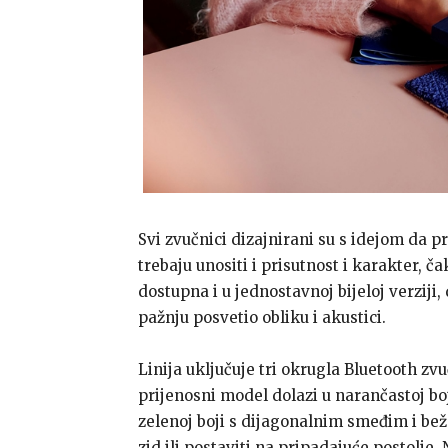
Svi zvučnici dizajnirani su s idejom da 
trebaju unositi i prisutnost i karakter, 
dostupna i u jednostavnoj bijeloj verziji,
pažnju posvetio obliku i akustici.
Linija uključuje tri okrugla Bluetooth zvu
prijenosni model dolazi u narančastoj bo
zelenoj boji s dijagonalnim smeđim i be
zid ili postaviti na pripadajuće postolje