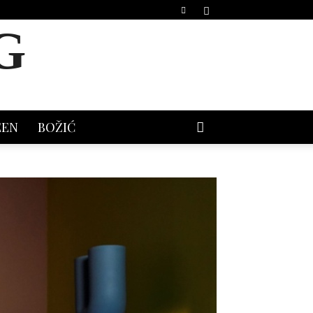
G
EEN
BOŽIĆ