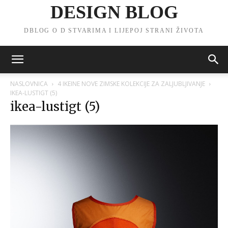
DESIGN BLOG
DBLOG O D STVARIMA I LIJEPOJ STRANI ŽIVOTA
NASLOVNICA
4 IKEINE NOVE ZIMSKE KOLEKCIJE ZA ZALJUBLJIVANJE
IKEA-LUSTIGT (5)
ikea-lustigt (5)