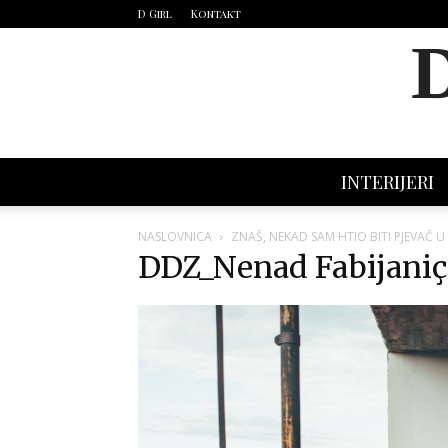
D Girl
Kontakt
INTERIJERI
NASLOVNICA
ZNAŠ, NEKAD SAM HTIO BITI PJEVAČ U
DDZ_Nenad Fabijaniç