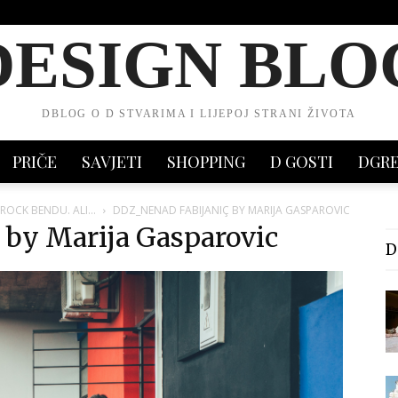
DESIGN BLO
DBLOG O D STVARIMA I LIJEPOJ STRANI ŽIVOTA
PRIČE
SAVJETI
SHOPPING
D GOSTI
DGR
 ROCK BENDU. ALI…
DDZ_NENAD FABIJANIÇ BY MARIJA GASPAROVIC
 by Marija Gasparovic
D