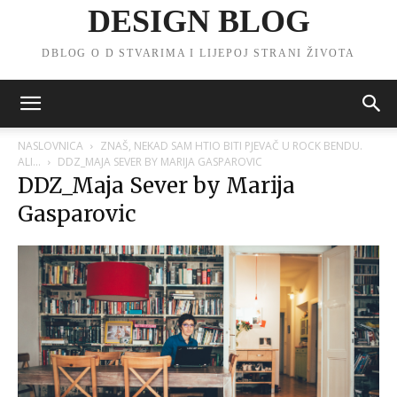
DESIGN BLOG
DBLOG O D STVARIMA I LIJEPOJ STRANI ŽIVOTA
NASLOVNICA
ZNAŠ, NEKAD SAM HTIO BITI PJEVAČ U ROCK BENDU.
ALI…
DDZ_MAJA SEVER BY MARIJA GASPAROVIC
DDZ_Maja Sever by Marija
Gasparovic