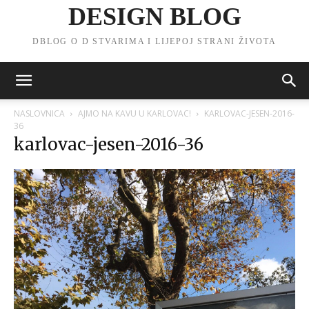
DESIGN BLOG
DBLOG O D STVARIMA I LIJEPOJ STRANI ŽIVOTA
NASLOVNICA
AJMO NA KAVU U KARLOVAC!
KARLOVAC-JESEN-2016-
36
karlovac-jesen-2016-36