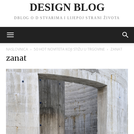
DESIGN BLOG
DBLOG O D STVARIMA I LIJEPOJ STRANI ŽIVOTA
NASLOVNICA
50 HOT NOVITETA KOJI STIŽU U TRGOVINE
ZANAT
zanat