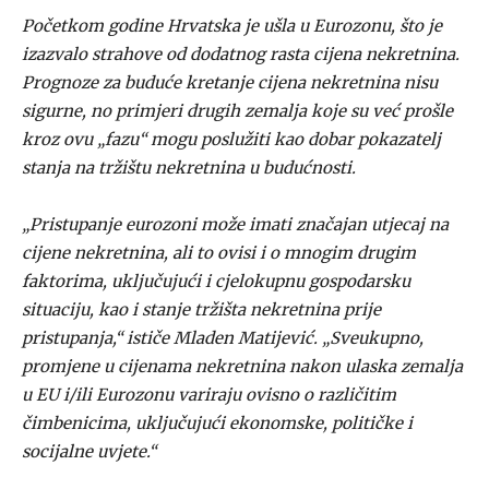
Početkom godine Hrvatska je ušla u Eurozonu, što je
izazvalo strahove od dodatnog rasta cijena nekretnina.
Prognoze za buduće kretanje cijena nekretnina nisu
sigurne, no primjeri drugih zemalja koje su već prošle
kroz ovu „fazu“ mogu poslužiti kao dobar pokazatelj
stanja na tržištu nekretnina u budućnosti.
„Pristupanje eurozoni može imati značajan utjecaj na
cijene nekretnina, ali to ovisi i o mnogim drugim
faktorima, uključujući i cjelokupnu gospodarsku
situaciju, kao i stanje tržišta nekretnina prije
pristupanja,“ ističe Mladen Matijević. „Sveukupno,
promjene u cijenama nekretnina nakon ulaska zemalja
u EU i/ili Eurozonu variraju ovisno o različitim
čimbenicima, uključujući ekonomske, političke i
socijalne uvjete.“