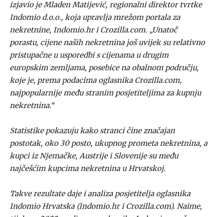
izjavio je Mladen Matijević, regionalni direktor tvrtke
Indomio d.o.o., koja upravlja mrežom portala za
nekretnine, Indomio.hr i Crozilla.com. „Unatoč
porastu, cijene naših nekretnina još uvijek su relativno
pristupačne u usporedbi s cijenama u drugim
europskim zemljama, posebice na obalnom području,
koje je, prema podacima oglasnika Crozilla.com,
najpopularnije među stranim posjetiteljima za kupnju
nekretnina.“
Statistike pokazuju kako stranci čine značajan
postotak, oko 30 posto, ukupnog prometa nekretnina, a
kupci iz Njemačke, Austrije i Slovenije su među
najčešćim kupcima nekretnina u Hrvatskoj.
Takve rezultate daje i analiza posjetitelja oglasnika
Indomio Hrvatska (Indomio.hr i Crozilla.com). Naime,