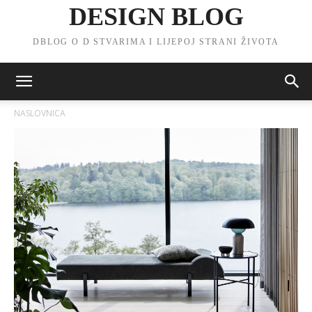
DESIGN BLOG
DBLOG O D STVARIMA I LIJEPOJ STRANI ŽIVOTA
NASLOVNICA