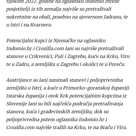
tijekom 2022. godine na oglasniku Indomio mreže
posjetitelji iz tih zemalja najviše su pretraživali
nekretnine na obali, posebno na sjevernom Jadranu, te
u Istri i na Kvarneru.
Potencijalni kupci iz Njemačke na oglasniku
Indomio.hr i Crozilla.com lani su najviše pretraživali
stanove u Crikvenici, Puli i Zagrebu, kuće na Krku, Viru
te u Zadru, a zemljišta u Zagrebu i okolici te u Poreču.
Austrijance su lani zanimali stanovi i poljoprivredna
zemljišta u Istri, a kuće u Primorko-goranskoj županiji.
Istarska županija i otok Krk potencijalnim kupcima iz
Slovenije lani su bili najčešća područja pretraživanja
stanova, kuća i građevinskih zemljišta, dok su
poljoprivredna putem oglasnika Indomio.hr i
Crozilla.com najviše tražili na Krku, te na Braču i Viru.