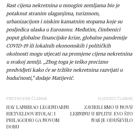
Rast cijena nekretnina u mnogim zemljama bio je
potaknut stranim ulaganjima, turizmom,
urbanizacijom i niskim kamatnim stopama koje su
posljedica ulaska u Eurozonu. Međutim, čimbenici
poput globalne financijske krize, globalne pandemije
COVID-19 ili lokalnih ekonomskih i političkih
okolnosti mogu utjecati na promjene cijena nekretnina
u svakoj zemlji. „Zbog toga je teško precizno
predvidjeti kako će se tržište nekretnina razvijati u
budućnosti,” dodaje Matijević.
PRETHODNI ČLANAK
SLJEDEĆI ČLANAK
HAY LANSIRAO LEGENDARNI
ZAVIRILI SMO U NOVU
RIETVELDOV STOLAC I
LESNINU U SPLITU. EVO ŠTO
PRILAGODIO GA NOVOM
NAS JE ODUŠEVILO
DOBU