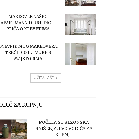
MAKEOVER NAŠEG
APARTMANA. DRUGI DIO –
PRIČA O KREVETIMA
DNEVNIK MOG MAKEOVERA.
TREĆI DIO ILI MUKE S
MAJSTORIMA
UČITAJ VIŠE
ODIČ ZA KUPNJU
POČELA SU SEZONSKA
SNIŽENJA. EVO VODIČA ZA
KUPNJU