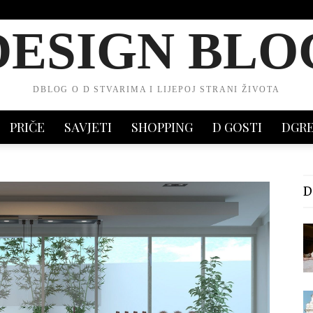
DESIGN BLO
DBLOG O D STVARIMA I LIJEPOJ STRANI ŽIVOTA
PRIČE
SAVJETI
SHOPPING
D GOSTI
DGR
D