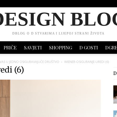
DESIGN BLO
DBLOG O D STVARIMA I LIJEPOJ STRANI ŽIVOTA
PRIČE
SAVJETI
SHOPPING
D GOSTI
DGR
 VAS U JEDNO OSIGURAVAJUĆE DRUŠTVO
WIENER-OSIGURANJE-UREDI (6)
edi (6)
D