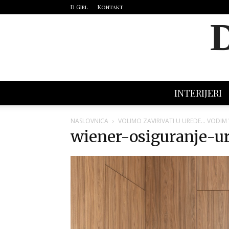
D Girl
Kontakt
INTERIJERI
NASLOVNICA
VOLIMO ZAVIRIVATI U UREDE… VODIM
wiener-osiguranje-ur