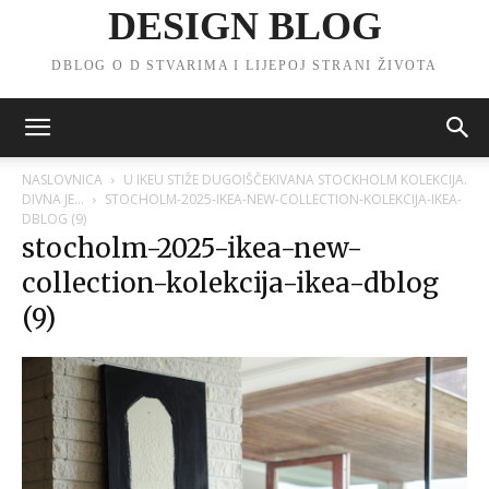
DESIGN BLOG
DBLOG O D STVARIMA I LIJEPOJ STRANI ŽIVOTA
NASLOVNICA
U IKEU STIŽE DUGOIŠČEKIVANA STOCKHOLM KOLEKCIJA.
DIVNA JE…
STOCHOLM-2025-IKEA-NEW-COLLECTION-KOLEKCIJA-IKEA-
DBLOG (9)
stocholm-2025-ikea-new-
collection-kolekcija-ikea-dblog
(9)