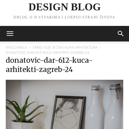
DESIGN BLOG
DBLOG O D STVARIMA I LIJEPOJ STRANI ŽIVOTA
NASLOVNICA
TAMO GDJE SE ŽIVI I KUHA ARHITEKTURA
DONATOVIC-DAR-612-KUCA-ARHITEKTI-ZAGREB-24
donatovic-dar-612-kuca-
arhitekti-zagreb-24