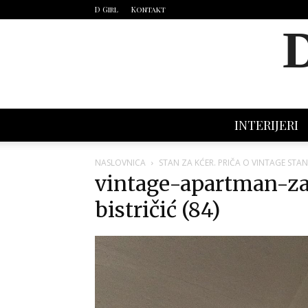
D Girl
Kontakt
INTERIJERI
NASLOVNICA
STAN ZA KĆER. PRIČA O VINTAGE STA
vintage-apartman-za
bistričić (84)