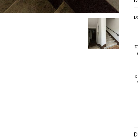
D
D
D
D
D