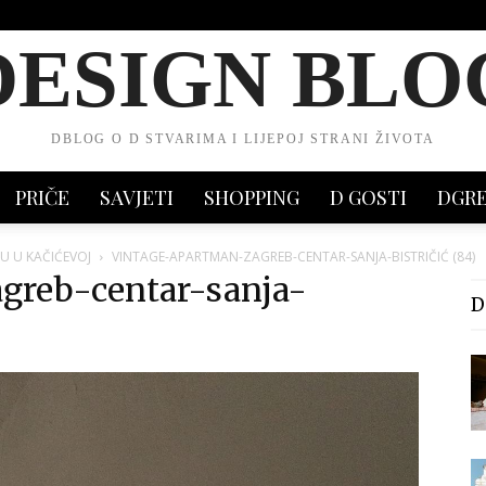
DESIGN BLO
DBLOG O D STVARIMA I LIJEPOJ STRANI ŽIVOTA
PRIČE
SAVJETI
SHOPPING
D GOSTI
DGR
NU U KAČIĆEVOJ
VINTAGE-APARTMAN-ZAGREB-CENTAR-SANJA-BISTRIČIĆ (84)
greb-centar-sanja-
D