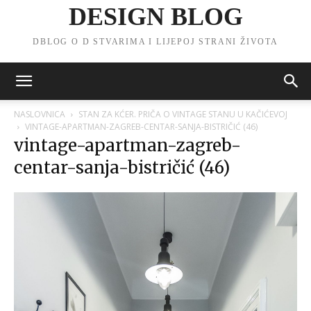
DESIGN BLOG
DBLOG O D STVARIMA I LIJEPOJ STRANI ŽIVOTA
NASLOVNICA
STAN ZA KĆER. PRIČA O VINTAGE STANU U KAČIĆEVOJ
VINTAGE-APARTMAN-ZAGREB-CENTAR-SANJA-BISTRIČIĆ (46)
vintage-apartman-zagreb-
centar-sanja-bistričić (46)