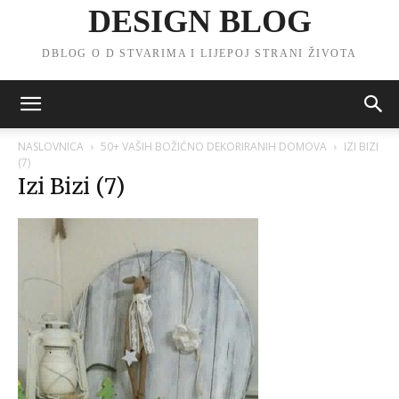
DESIGN BLOG
DBLOG O D STVARIMA I LIJEPOJ STRANI ŽIVOTA
NASLOVNICA
50+ VAŠIH BOŽIĆNO DEKORIRANIH DOMOVA
IZI BIZI
(7)
Izi Bizi (7)