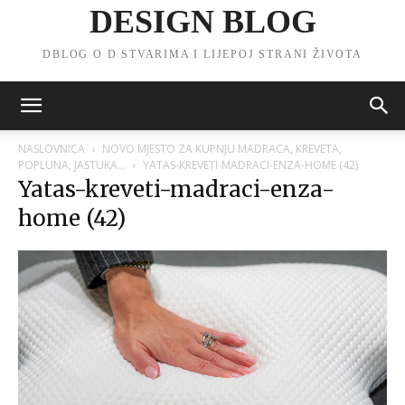
DESIGN BLOG
DBLOG O D STVARIMA I LIJEPOJ STRANI ŽIVOTA
NASLOVNICA
NOVO MJESTO ZA KUPNJU MADRACA, KREVETA,
POPLUNA, JASTUKA…
YATAS-KREVETI-MADRACI-ENZA-HOME (42)
Yatas-kreveti-madraci-enza-
home (42)